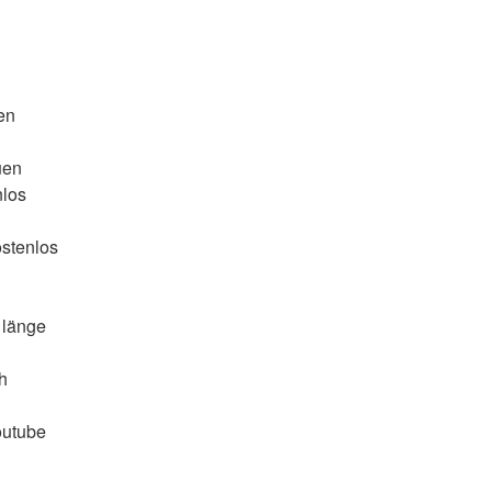
en
uen
nlos
ostenlos
 länge 
h
outube