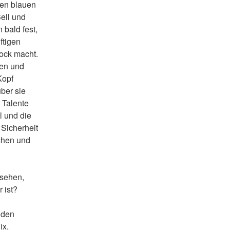
en blauen 
ll und 
bald fest, 
tigen 
ck macht. 
en und 
opf 
ber sie 
Talente 
 und die 
icherheit 
hen und 
sehen, 
 ist?
 den 
x, 