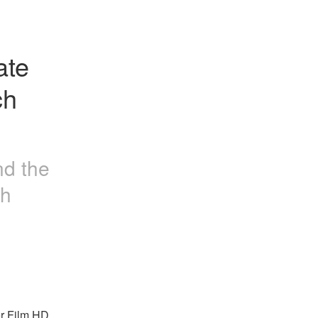
te 
h 
nd the
ch
r Film HD 