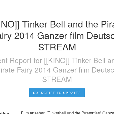
INO]] Tinker Bell and the Pira
iry 2014 Ganzer film Deutsc
STREAM
ent Report for
[[KINO]] Tinker Bell a
irate Fairy 2014 Ganzer film Deuts
STREAM
SUBSCRIBE TO UPDATES
ating
Film ansehen (Tinkerbell und die Piratenfee) Ganze