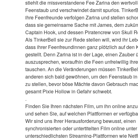
stiehlt die missverstandene Fee Zarina den wertvoll
Feenstaub und verschwindet damit spurlos. TinkerBe
ihre Feenfreunde verfolgen Zarina und stellen schon 
dass sie gemeinsame Sache mit James, dem zukünf
Captain Hook, und dessen Piratencrew von Skull Ro
Als TinkerBell sie zur Rede stellen will, wird ihr Leb
dass ihrer Feenfreundinnen ganz plötzlich auf den K
gestellt. Denn Zarina ist in der Lage, einen Zauber ü
auszusprechen, woraufhin die Feen unfreiwillig ihre 
tauschen. An die Veränderungen müssen TinkerBell
anderen sich bald gewöhnen, um den Feenstaub in S
zu stellen, bevor böse Mächte davon Gebrauch mac
gesamt Pixie Hollow in Gefahr schwebt. 
.
Finden Sie Ihren nächsten Film, um ihn online anzu
und sehen Sie, auf welchen Plattformen er verfügbar
Wir sind uns Ihrer Herausforderung bewusst, einen 
synchronisierten oder untertitelten Film online unter
unterschiedlichsten Streaming-Plattformen wie Netfli