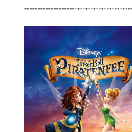
===================++++++++++++++++++++=
.