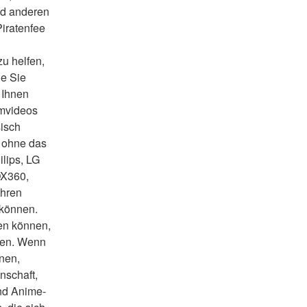
d anderen 
iratenfee 
u helfen, 
e Sie 
Ihnen 
mvideos 
sisch
 ohne das 
lips, LG 
X360, 
hren 
 können.
en können, 
den. Wenn 
nen, 
schaft, 
und Anime-