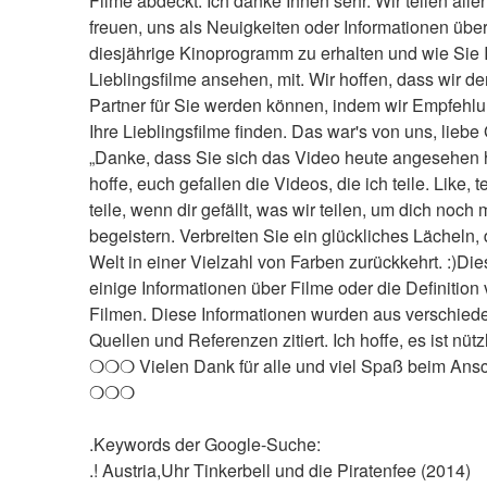
Filme abdeckt. Ich danke Ihnen sehr. Wir teilen allen,
freuen, uns als Neuigkeiten oder Informationen über
diesjährige Kinoprogramm zu erhalten und wie Sie I
Lieblingsfilme ansehen, mit. Wir hoffen, dass wir der
Partner für Sie werden können, indem wir Empfehlun
Ihre Lieblingsfilme finden. Das war's von uns, liebe 
„Danke, dass Sie sich das Video heute angesehen h
hoffe, euch gefallen die Videos, die ich teile. Like, te
teile, wenn dir gefällt, was wir teilen, um dich noch 
begeistern. Verbreiten Sie ein glückliches Lächeln, d
Welt in einer Vielzahl von Farben zurückkehrt. :)Dies
einige Informationen über Filme oder die Definition 
Filmen. Diese Informationen wurden aus verschied
Quellen und Referenzen zitiert. Ich hoffe, es ist nützl
❍❍❍ Vielen Dank für alle und viel Spaß beim Ans
❍❍❍
.Keywords der Google-Suche:
.! Austria,Uhr Tinkerbell und die Piratenfee (2014) 