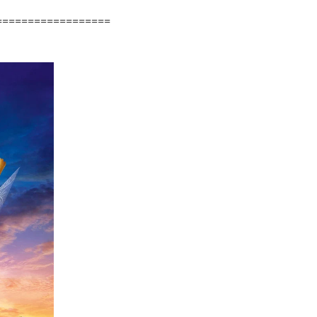
==================