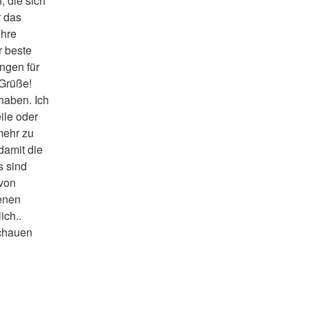
 die sich 
 das 
hre 
 beste 
gen für 
Grüße! 
aben. Ich 
ile oder 
mehr zu 
amit die 
 sind 
von 
enen 
ich..
chauen 