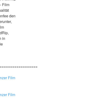
 Film 
lität 
enfee den 
runter, 
lm 
dRip, 
 in 
e 
==================
nzer Film 
nzer Film 