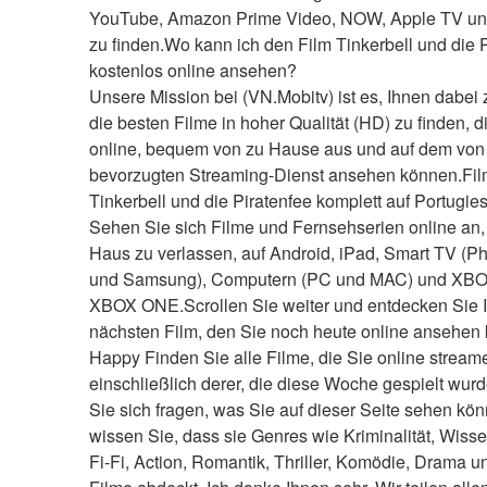
YouTube, Amazon Prime Video, NOW, Apple TV un
zu finden.Wo kann ich den Film Tinkerbell und die P
kostenlos online ansehen?
Unsere Mission bei (VN.Mobitv) ist es, Ihnen dabei z
die besten Filme in hoher Qualität (HD) zu finden, di
online, bequem von zu Hause aus und auf dem von 
bevorzugten Streaming-Dienst ansehen können.Fil
Tinkerbell und die Piratenfee komplett auf Portugie
Sehen Sie sich Filme und Fernsehserien online an,
Haus zu verlassen, auf Android, iPad, Smart TV (Phi
und Samsung), Computern (PC und MAC) und XBO
XBOX ONE.Scrollen Sie weiter und entdecken Sie I
nächsten Film, den Sie noch heute online ansehen
Happy Finden Sie alle Filme, die Sie online stream
einschließlich derer, die diese Woche gespielt wur
Sie sich fragen, was Sie auf dieser Seite sehen kön
wissen Sie, dass sie Genres wie Kriminalität, Wissen
Fi-Fi, Action, Romantik, Thriller, Komödie, Drama 